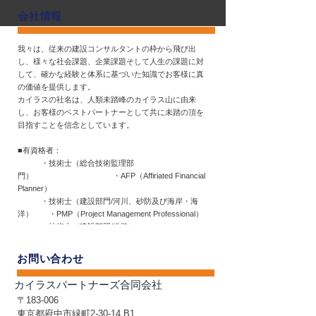
会社情報
我々は、従来の建設コンサルタントの枠から飛び出
し、様々な社会課題、企業課題そして人生の課題に対
して、確かな経験と体系に基づいた知識でお客様に真
の価値を提供します。
カイラスの社名は、人類未踏峰のカイラス山に由来
し、お客様のベストパートナーとして共に未踏の頂を
目指すことを信念としています。
■有資格者：
・技術士（総合技術監理部
門） ・AFP（Affiriated Financial
Planner）
・技術士（建設部門/河川、砂防及び海岸・海
洋） ・PMP（Project Management Professional）
・技術士（建設部門/道路）
・河川維持管理技術者
・RCCM（港湾及び空港）
お問い合わせ
カイラスパートナーズ合同会社
〒183-006
東京都府中市緑町2-30-14 B1